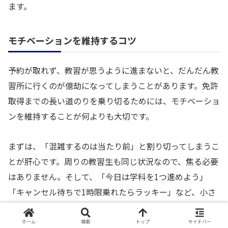
ます。
モチベーションを維持するコツ
予約が取れず、教習が思うように進まないと、だんだん教
習所に行くのが億劫になってしまうことがあります。免許
取得までの長い道のりを乗り切るためには、モチベーショ
ンを維持することが何よりも大切です。
まずは、「混雑するのは当たり前」と割り切ってしまうこ
とが肝心です。周りの教習生も同じ状況なので、焦る必要
はありません。そして、「今日は学科を1つ進めよう」
「キャンセル待ちで1時限乗れたらラッキー」など、小さ
な目標を設定して一つひとつクリアしていくことで、達成
感を得やすくなります。友達と一緒に通っている場合は、
ホーム
検索
トップ
サイドバー