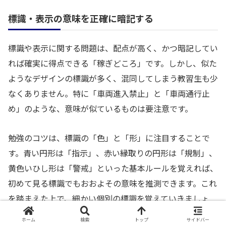
標識・表示の意味を正確に暗記する
標識や表示に関する問題は、配点が高く、かつ暗記してい
れば確実に得点できる「稼ぎどころ」です。しかし、似た
ようなデザインの標識が多く、混同してしまう教習生も少
なくありません。特に「車両進入禁止」と「車両通行止
め」のような、意味が似ているものは要注意です。
勉強のコツは、標識の「色」と「形」に注目することで
す。青い円形は「指示」、赤い縁取りの円形は「規制」、
黄色いひし形は「警戒」といった基本ルールを覚えれば、
初めて見る標識でもおおよその意味を推測できます。これ
を踏まえた上で、細かい個別の標識を覚えていきましょ
う。
ホーム
検索
トップ
サイドバー