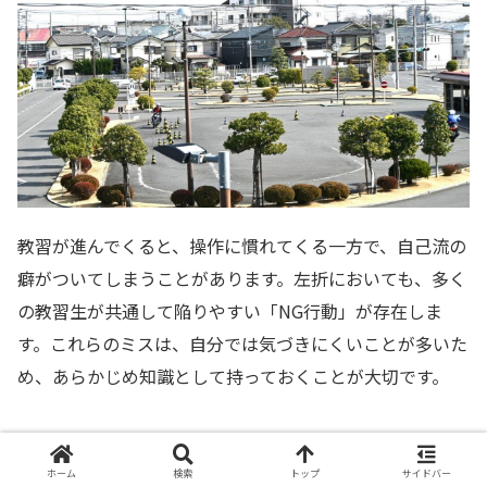
教習が進んでくると、操作に慣れてくる一方で、自己流の
癖がついてしまうことがあります。左折においても、多く
の教習生が共通して陥りやすい「NG行動」が存在しま
す。これらのミスは、自分では気づきにくいことが多いた
め、あらかじめ知識として持っておくことが大切です。
NG行動をそのままにしておくと、検定で思わぬ不合格を
招くだけでなく、実際の路上での事故リスクを高めてしま
ホーム
検索
トップ
サイドバー