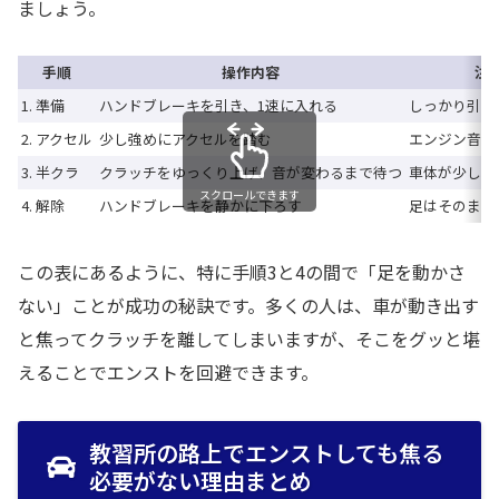
ましょう。
手順
操作内容
注
1. 準備
ハンドブレーキを引き、1速に入れる
しっかり引い
2. アクセル
少し強めにアクセルを踏む
エンジン音を
3. 半クラ
クラッチをゆっくり上げ、音が変わるまで待つ
車体が少し浮
スクロールできます
4. 解除
ハンドブレーキを静かに下ろす
足はそのまま
この表にあるように、特に手順3と4の間で「足を動かさ
ない」ことが成功の秘訣です。多くの人は、車が動き出す
と焦ってクラッチを離してしまいますが、そこをグッと堪
えることでエンストを回避できます。
教習所の路上でエンストしても焦る
必要がない理由まとめ