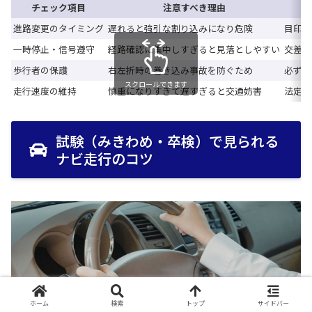
チェック項目
注意すべき理由
進路変更のタイミング
遅れると強引な割り込みになり危険
目印の
一時停止・信号遵守
経路確認に集中しすぎると見落としやすい
交差点
歩行者の保護
右左折時の巻き込み事故を防ぐため
必ず目
スクロールできます
走行速度の維持
慎重になりすぎて遅すぎると交通妨害
法定速
試験（みきわめ・卒検）で見られる
ナビ走行のコツ
ホーム
検索
トップ
サイドバー