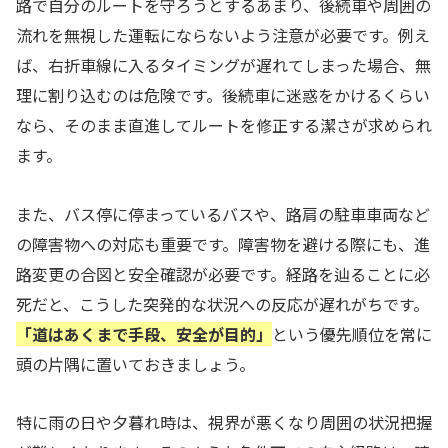
路で自分のルートを守ろうとするあまり、後続車や周囲の
流れを無視した運転にならないよう注意が必要です。例え
ば、右折車線に入るタイミングが遅れてしまった場合、無
理に割り込むのは危険です。後続車に迷惑をかけるくらい
なら、そのまま直進してルートを修正する潔さが求められ
ます。
また、バス停に停まっているバスや、路肩の駐車車両など
の障害物への対応も重要です。障害物を避ける際にも、進
路変更の合図と安全確認が必要です。経路を辿ることに必
死だと、こうした突発的な状況への反応が遅れがちです。
「道はあくまで手段、安全が目的」
という優先順位を常に
頭の片隅に置いておきましょう。
特に雨の日や夕暮れ時は、視界が悪くなり周囲の状況把握