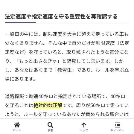
法定速度や指定速度を守る重要性を再確認する
一般車の中には、制限速度を大幅に超えて走っている車も
少なくありません。そんな中で自分だけが制限速度（法定
速度など）を守っていると、取り残されたような気分にな
り、「もっと出さなきゃ」と錯覚してしまいます。しか
し、あなたはあくまで「教習生」であり、ルールを学ぶ立
場にあります。
道路標識で時速40キロと指定されている場所で、40キロ
を守ることは
絶対的な正解
です。周りが50キロで走ってい
ようと、ルールを守っているあなたが責められる筋合いは
ありません。むしろ、一般車の流れに釣られて速度を出し
ホーム
検索
トップ
サイドバー
すぎる方が、検定では減点や不合格の対象になります。