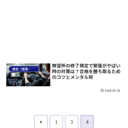
教習所の修了検定で緊張がやばい
検定（仮免・本免・卒検）
時の対策は？合格を勝ち取るため
のコツとメンタル術
2026.03.18
前
1
3
4