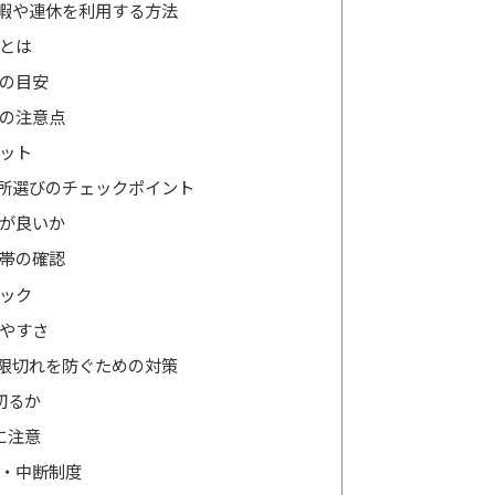
暇や連休を利用する方法
とは
の目安
の注意点
ット
所選びのチェックポイント
が良いか
帯の確認
ック
やすさ
限切れを防ぐための対策
切るか
に注意
・中断制度